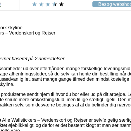
Besøg websho
ork skyline
ers – Verdenskort og Rejser
jerner baseret på
2
anmeldelser
irksomheder udlover efterhånden mange forskellige leveringsmidl
ge afhentningssteder, så du selv kan hente din bestilling når du
usædvanlig let, samt mange gange tilmed den mindst kostelige
kyline.
å produkterne sendt hjem til hvor du bor eller ud på dit arbejde.
lle smule mere omkostningsfuld, men tillige særligt ligetil. Den m
 pakken selv, som desværre betinges af at du befinder dig nærv
Alle Wallstickers – Verdenskort og Rejser er selvfølgelig særli
tet øjeblikkeligt, og derfor er det bestemt klogt at man ser næ
uelle vare.