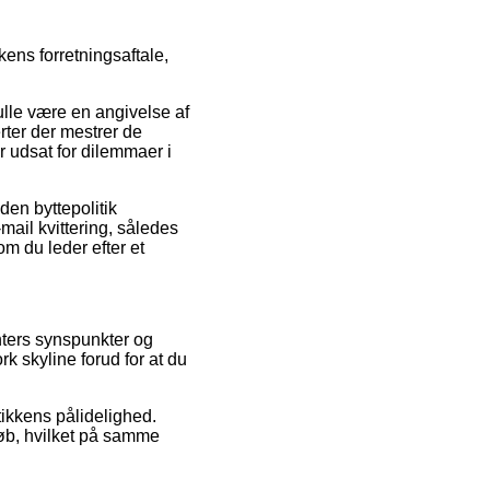
ens forretningsaftale,
ulle være en angivelse af
erter der mestrer de
r udsat for dilemmaer i
den byttepolitik
-mail kvittering, således
m du leder efter et
nters synspunkter og
k skyline forud for at du
tikkens pålidelighed.
køb, hvilket på samme