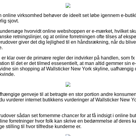
en online virksomhed behøver de ideelt set løbe igennem e-butikk
lig sjovt.
t undersøge hvorvidt online webshoppen er e-mærket, hvilket sk
nske retningslinjer, og at online forretningen ofte tilses af eksp
udover giver det dig lejlighed til en håndsrækning, når du blive
e.
u er klar over de primære regler der indvirker på handlen, som fx 
ation til det er det tilmed essesentielt, at man altid gemmer sin e
evidne sin shopping af Wallsticker New York skyline, uafhængig o
 kvinde.
uafhængige genveje til at betragte en stor portion andre konsume
du vurderer internet butikkens vurderinger af Wallsticker New Yor
udover sådan set fornemme chancer for at få indsigt i online bu
ine forretninger hvor folk kan skrive en bedømmelse af deres 
e stilling til hvor tilfredse kunderne er.