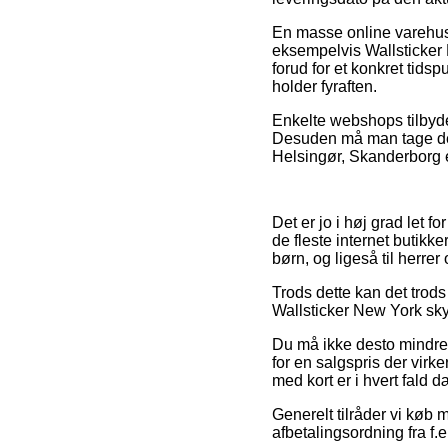
En masse online varehuse
eksempelvis Wallsticker
forud for et konkret tids
holder fyraften.
Enkelte webshops tilbyder
Desuden må man tage de
Helsingør, Skanderborg el
Det er jo i høj grad let f
de fleste internet butikk
børn, og ligeså til herr
Trods dette kan det trods a
Wallsticker New York sky
Du må ikke desto mindre v
for en salgspris der vir
med kort er i hvert fald 
Generelt tilråder vi køb 
afbetalingsordning fra f.e