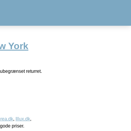
ew York
 ubegrænset returret.
rea.dk
,
Illux.dk
,
l gode priser.