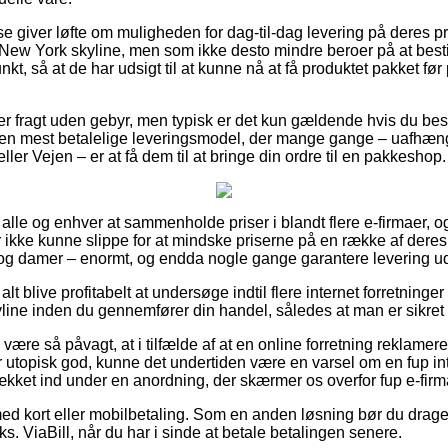
 giver løfte om muligheden for dag-til-dag levering på deres p
 New York skyline, men som ikke desto mindre beroer på at bes
punkt, så at de har udsigt til at kunne nå at få produktet pakket 
 fragt uden gebyr, men typisk er det kun gældende hvis du bestil
n mest betalelige leveringsmodel, der mange gange – uafhæn
ler Vejen – er at få dem til at bringe din ordre til en pakkeshop.
or alle og enhver at sammenholde priser i blandt flere e-firmaer, 
er ikke kunne slippe for at mindske priserne på en række af deres
er og damer – enormt, og endda nogle gange garantere levering u
lt blive profitabelt at undersøge indtil flere internet forretninger 
line inden du gennemfører din handel, således at man er sikret 
ære så påvagt, at i tilfælde af at en online forretning reklamerer
ker utopisk god, kunne det undertiden være en varsel om en fup 
dækket ind under en anordning, der skærmer os overfor fup e-firm
med kort eller mobilbetaling. Som en anden løsning bør du drage 
ks. ViaBill, når du har i sinde at betale betalingen senere.