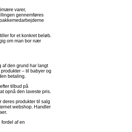
rimære varer,
tillingen gennemføres
før pakkemedarbejderne
ler for et konkret beløb.
gig om man bor nær
og af den grund har langt
 produkter – til babyer og
den betaling.
efter tilbud på
at opnå den laveste pris.
 deres produkter til salg
internet webshop. Handler
aer.
fordel af en