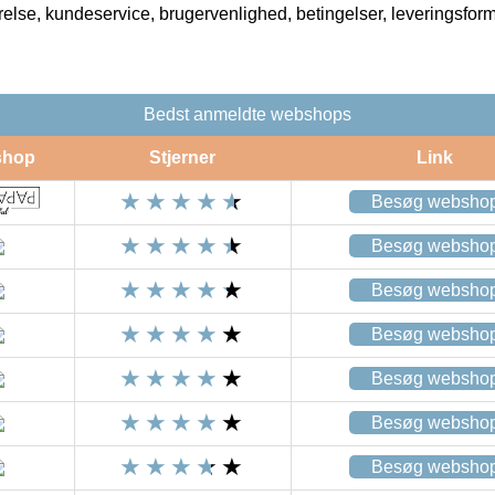
rrelse, kundeservice, brugervenlighed, betingelser, leveringsfor
Bedst anmeldte webshops
shop
Stjerner
Link
Besøg websho
Besøg websho
Besøg websho
Besøg websho
Besøg websho
Besøg websho
Besøg websho