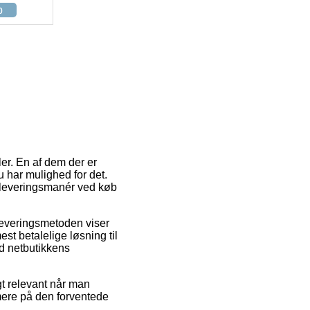
p
er. En af dem der er
 har mulighed for det.
 leveringsmanér ved køb
 Leveringsmetoden viser
est betalelige løsning til
ed netbutikkens
gt relevant når man
rmere på den forventede