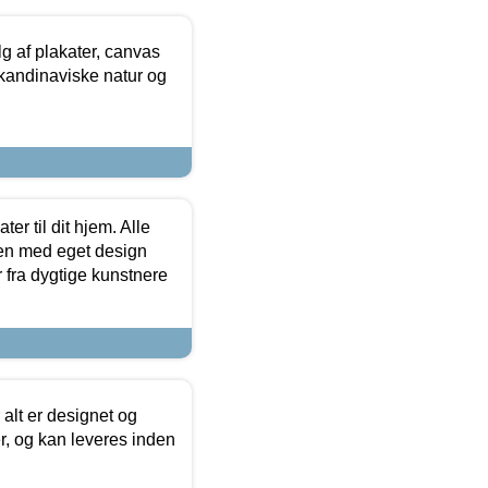
 af plakater, canvas
skandinaviske natur og
er til dit hjem. Alle
ten med eget design
r fra dygtige kunstnere
 alt er designet og
r, og kan leveres inden