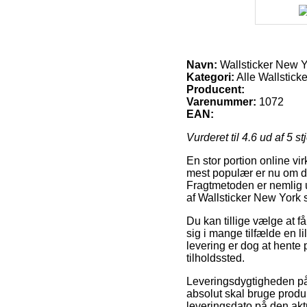
Navn:
Wallsticker New Y
Kategori:
Alle Wallstick
Producent:
Varenummer:
1072
EAN:
Vurderet til
4.6
ud af 5 st
En stor portion online v
mest populær er nu om da
Fragtmetoden er nemlig 
af Wallsticker New York s
Du kan tillige vælge at f
sig i mange tilfælde en li
levering er dog at hente
tilholdssted.
Leveringsdygtigheden på 
absolut skal bruge produk
leveringsdato på den akt