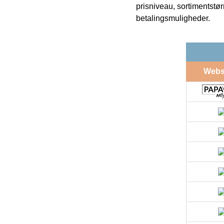
prisniveau, sortimentstø
betalingsmuligheder.
Web