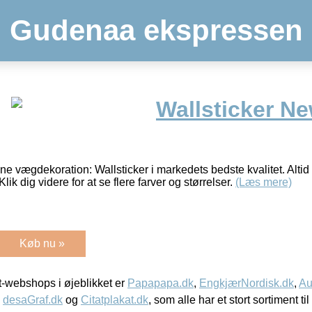
Gudenaa ekspressen
Wallsticker N
ne vægdekoration: Wallsticker i markedets bedste kvalitet. Altid
Klik dig videre for at se flere farver og størrelser.
(Læs mere)
Køb nu »
-webshops i øjeblikket er
Papapapa.dk
,
EngkjærNordisk.dk
,
Au
,
desaGraf.dk
og
Citatplakat.dk
, som alle har et stort sortiment ti