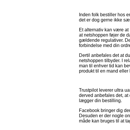
Inden folk bestiller hos 
det er dog gerne ikke sær
Et alternativ kan være a
at netshoppen føjer de da
gældende regulativer. Der
forbindelse med din ordr
Dertil anbefales det at d
netshoppen tilbyder. I rel
man til enhver tid kan b
produkt til en mand eller
Trustpilot leverer ultra 
derved anbefales det, at 
lægger din bestilling.
Facebook bringer dig der
Desuden er der nogle onl
måde kan bruges til at tag