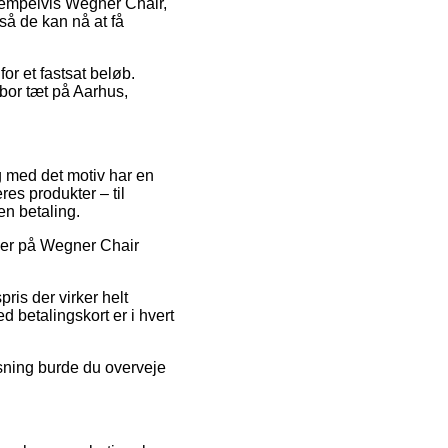
eksempelvis Wegner Chair,
så de kan nå at få
or et fastsat beløb.
 bor tæt på Aarhus,
og med det motiv har en
es produkter – til
en betaling.
oder på Wegner Chair
ris der virker helt
d betalingskort er i hvert
sning burde du overveje