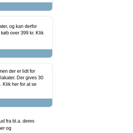
ter, og kan derfor
d køb over 399 kr. Klik
en der er lidt for
lakater. Der gives 30
Klik her for at se
 fra bl.a. deres
mer og