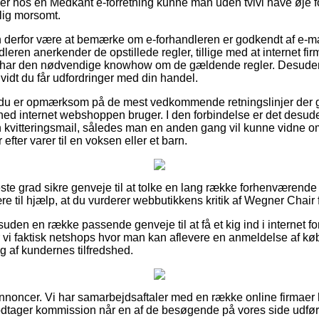
ller hos en Medkant e-forretning kunne man uden tvivl have øje 
lig morsomt.
derfor være at bemærke om e-forhandleren er godkendt af e-m
leren anerkender de opstillede regler, tillige med at internet fir
 har den nødvendige knowhow om de gældende regler. Desuden 
så vidt du får udfordringer med din handel.
 at du er opmærksom på de mest vedkommende retningslinjer der g
hed internet webshoppen bruger. I den forbindelse er det desud
n kvitteringsmail, således man en anden gang vil kunne vidne 
fter varer til en voksen eller et barn.
jeste grad sikre genveje til at tolke en lang række forhenværend
re til hjælp, at du vurderer webbutikkens kritik af Wegner Chair 
den en række passende genveje til at få et kig ind i internet f
 vi faktisk netshops hvor man kan aflevere en anmeldelse af køb
g af kundernes tilfredshed.
annoncer. Vi har samarbejdsaftaler med en række online firmaer 
odtager kommission når en af de besøgende på vores side udføre