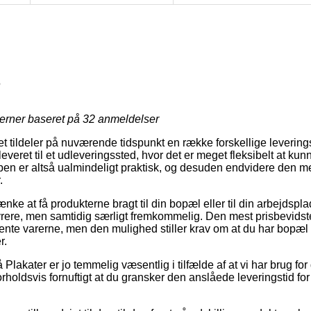
5
jerner baseret på
32
anmeldelser
et tildeler på nuværende tidspunkt en række forskellige levering
leveret til et udleveringssted, hvor det er meget fleksibelt at ku
typen er altså ualmindeligt praktisk, og desuden endvidere den mes
.
nke at få produkterne bragt til din bopæl eller til din arbejdspl
ere, men samtidig særligt fremkommelig. Den mest prisbevidste f
ente varerne, men den mulighed stiller krav om at du har bopæl m
r.
lakater er jo temmelig væsentlig i tilfælde af at vi har brug fo
t forholdsvis fornuftigt at du gransker den anslåede leveringstid