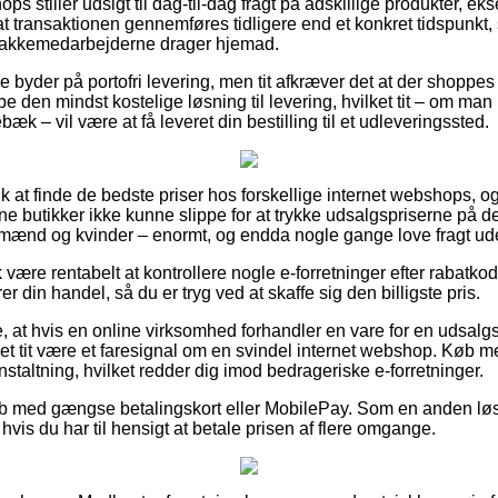
ops stiller udsigt til dag-til-dag fragt på adskillige produkter, 
t transaktionen gennemføres tidligere end et konkret tidspunkt, 
pakkemedarbejderne drager hjemad.
e byder på portofri levering, men tit afkræver det at der shoppes f
e den mindst kostelige løsning til levering, hvilket tit – om man
k – vil være at få leveret din bestilling til et udleveringssted.
olk at finde de bedste priser hos forskellige internet webshops, 
 butikker ikke kunne slippe for at trykke udsalgspriserne på der
l mænd og kvinder – enormt, og endda nogle gange love fragt ud
være rentabelt at kontrollere nogle e-forretninger efter rabatk
r din handel, så du er tryg ved at skaffe sig den billigste pris.
at hvis en online virksomhed forhandler en vare for en udsalgsp
det tit være et faresignal om en svindel internet webshop. Køb me
anstaltning, hvilket redder dig imod bedrageriske e-forretninger.
køb med gængse betalingskort eller MobilePay. Som en anden lø
l, hvis du har til hensigt at betale prisen af flere omgange.