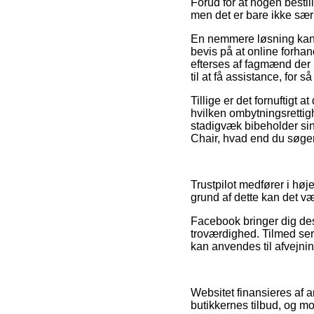
Forud for at nogen besti
men det er bare ikke sær
En nemmere løsning kan 
bevis på at online forhand
efterses af fagmænd der
til at få assistance, for 
Tillige er det fornuftigt
hvilken ombytningsrettig
stadigvæk bibeholder si
Chair, hvad end du søger e
Trustpilot medfører i hø
grund af dette kan det væ
Facebook bringer dig desu
troværdighed. Tilmed ser
kan anvendes til afvejnin
Websitet finansieres af 
butikkernes tilbud, og m