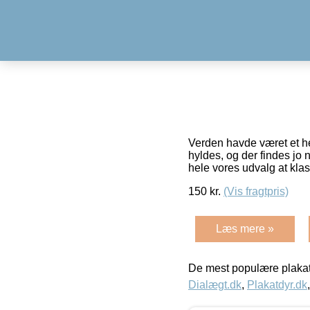
Verden havde været et hel
hyldes, og der findes jo
hele vores udvalg at kla
150
kr.
(Vis fragtpris)
Læs mere »
De mest populære plakat
Dialægt.dk
,
Plakatdyr.dk