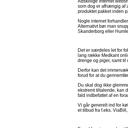
Adskillige internet websh
som dog er afhængig af a
produktet pakket inden 
Nogle internet forhandler
Alternativt bør man snupp
Skanderborg eller Humlebæ
Det er særdeles let for f
lang række Medkant online
drenge og piger, samt ti
Derfor kan det immervæk 
forud for at du gennemføre
Du skal dog ikke glemme, 
ekstremt tiltalende, kan 
fald indbefattet af en for
Vi går generelt ind for 
et tilbud fra f.eks. ViaBil