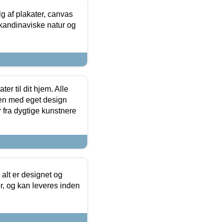
 af plakater, canvas
skandinaviske natur og
er til dit hjem. Alle
ten med eget design
r fra dygtige kunstnere
 alt er designet og
r, og kan leveres inden