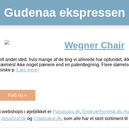
Gudenaa ekspressen
Wegner Chair
t andet sted, hvis mange af de ting vi allerede har opfundet, ikk
 nærmest ikke noget pænere end en patenttegning. Flere størrels
ssiske p
(Læs mere)
Køb nu »
-webshops i øjeblikket er
Papapapa.dk
,
EngkjærNordisk.dk
,
Au
,
desaGraf.dk
og
Citatplakat.dk
, som alle har et stort sortiment ti