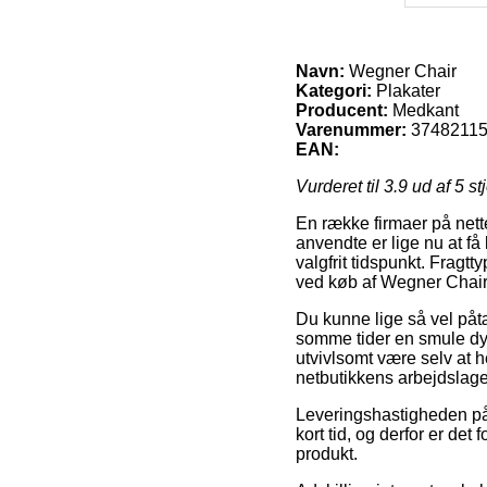
Navn:
Wegner Chair
Kategori:
Plakater
Producent:
Medkant
Varenummer:
3748211
EAN:
Vurderet til
3.9
ud af 5 st
En række firmaer på nett
anvendte er lige nu at få 
valgfrit tidspunkt. Fragt
ved køb af Wegner Chair
Du kunne lige så vel påtæ
somme tider en smule dyr
utvivlsomt være selv at h
netbutikkens arbejdslage
Leveringshastigheden på P
kort tid, og derfor er de
produkt.