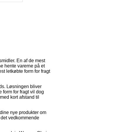
smidler. En af de mest
nne hente varerne på et
t letkøbte form for fragt
ads. Løsningen bliver
orm for fragt vil dog
ed kort afstand til
r dine nye produkter om
 for det vedkommende