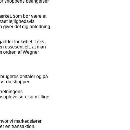
for shoppens betingelser,
ærket, som bør være et
maet lejlighedsvis
giver det dig anledning
ælder for købet, f.eks.
en essesentielt, at man
om ordren af Wegner
e brugeres omtaler og på
før du shopper.
orretningens
soplevelsen, som tillige
hvor vi markedsfører
r en transaktion.