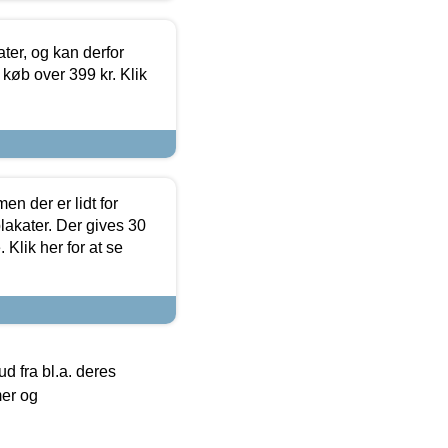
ter, og kan derfor
d køb over 399 kr. Klik
en der er lidt for
lakater. Der gives 30
Klik her for at se
 fra bl.a. deres
mer og