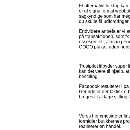
Et alternativt forslag ka
er et signal om at webbut
sagkyndige som har meget
du skulle få udfordringer 
Endvidere anbefaler vi 
på transaktionen, som fx d
essesentielt, at man per
COCO plakat, uden hensyn
Trustpilot tilbyder super
kan det være til hjælp, 
bestilling.
Facebook resulterer i på
Herinde er der faktisk e
bruges til at tage stilling
Vores hjemmeside er fina
formidler butikkernes pr
realiserer en handel.