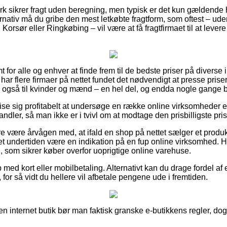
k sikrer fragt uden beregning, men typisk er det kun gældende 
ernativ må du gribe den mest letkøbte fragtform, som oftest – ud
orsør eller Ringkøbing – vil være at få fragtfirmaet til at levere d
 for alle og enhver at finde frem til de bedste priser på diverse 
ar flere firmaer på nettet fundet det nødvendigt at presse priser
e også til kvinder og mænd – en hel del, og endda nogle gange by
se sig profitabelt at undersøge en række online virksomheder ef
ler, så man ikke er i tvivl om at modtage den prisbilligste pris
 være årvågen med, at ifald en shop på nettet sælger et produkt
 det undertiden være en indikation på en fup online virksomhed. H
ud, som sikrer køber overfor uoprigtige online varehuse.
 med kort eller mobilbetaling. Alternativt kan du drage fordel af
for så vidt du hellere vil afbetale pengene ude i fremtiden.
n internet butik bør man faktisk granske e-butikkens regler, d