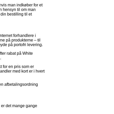
hvis man indkøber for et
en hensyn til om man
in bestilling til et
internet forhandlere i
ne på produkterne – til
de på portofri levering.
ter rabat på White
.
 for en pris som er
andler med kort er i hvert
 en afbetalingsordning
og er det mange gange