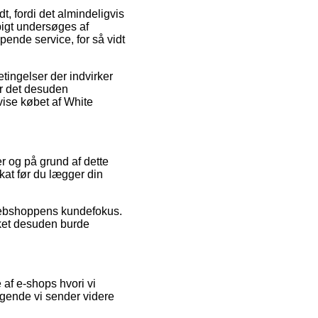
t, fordi det almindeligvis
ppigt undersøges af
ende service, for så vidt
ingelser der indvirker
 er det desuden
vise købet af White
er og på grund af dette
kat før du lægger din
 webshoppens kundefokus.
lket desuden burde
af e-shops hvori vi
øgende vi sender videre