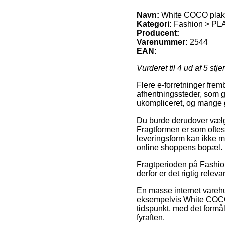
Navn:
White COCO plak
Kategori:
Fashion > P
Producent:
Varenummer:
2544
EAN:
Vurderet til
4
ud af 5 stje
Flere e-forretninger fremb
afhentningssteder, som gø
ukompliceret, og mange g
Du burde derudover vælge 
Fragtformen er som oftes
leveringsform kan ikke m
online shoppens bopæl.
Fragtperioden på Fashio
derfor er det rigtig rele
En masse internet varehu
eksempelvis White COCO p
tidspunkt, med det formål
fyraften.