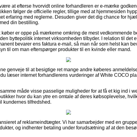
n være at efterse hvorvidt online forhandleren er e-mærke godkend
ikken følger de officielle regler, tillige med at hjemmesiden hy
 erfaring med reglerne. Desuden giver det dig chance for hjælp
med din bestilling.
at køber er oppe på mærkerne omkring de mest vedkommende bet
en byttepolitik internet virksomheden tilbyder. I relation til det
manent bevarer ens faktura e-mail, så man når som helst kan be
 til om man efterspørger produkter til en kvinde eller mand.
 fine genveje til at besigtige ret mange andre køberes anmeldels
at du læser internet forhandlerens vurderinger af White COCO pla
 samme måde visse passelige muligheder for at få et kig ind i
-butikker hvor du kan ytre en omtale af deres købsoplevelse, hvi
 til kundernes tilfredshed.
nsieret af reklameindtægter. Vi har samarbejder med en gruppe 
odukter, og indhenter betaling under forudsætning af at den bes