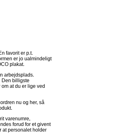
 favorit er p.t.
ormen er jo ualmindeligt
OCO plakat.
din arbejdsplads.
 Den billigste
 om at du er lige ved
ordren nu og her, så
odukt.
rit varenumre,
des forud for et givent
r at personalet holder