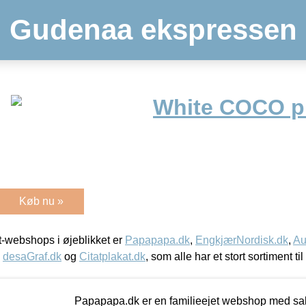
Gudenaa ekspressen
White COCO p
Køb nu »
-webshops i øjeblikket er
Papapapa.dk
,
EngkjærNordisk.dk
,
Au
,
desaGraf.dk
og
Citatplakat.dk
, som alle har et stort sortiment ti
Papapapa.dk er en familieejet webshop med salg