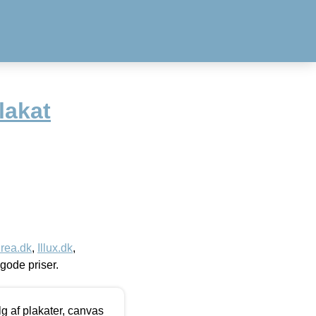
lakat
rea.dk
,
Illux.dk
,
l gode priser.
 af plakater, canvas