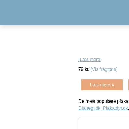
(Læs mere)
79
kr.
(Vis fragtpris)
Læs mere »
De mest populære plakat
Dialægt.dk
,
Plakatdyr.dk