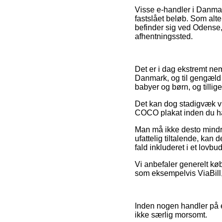
Visse e-handler i Danmar
fastslået beløb. Som alt
befinder sig ved Odense, K
afhentningssted.
Det er i dag ekstremt nemt
Danmark, og til gengæld h
babyer og børn, og tillig
Det kan dog stadigvæk vi
COCO plakat inden du hand
Man må ikke desto mindre
ufattelig tiltalende, kan
fald inkluderet i et lovb
Vi anbefaler generelt køb
som eksempelvis ViaBill, 
Inden nogen handler på e
ikke særlig morsomt.