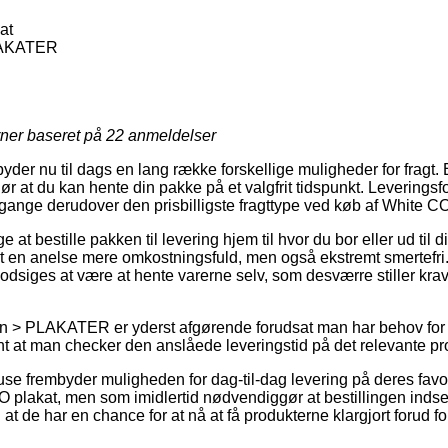
at
LAKATER
rner baseret på
22
anmeldelser
yder nu til dags en lang række forskellige muligheder for fragt. En
r at du kan hente din pakke på et valgfrit tidspunkt. Leveringsf
ange derudover den prisbilligste fragttype ved køb af White C
at bestille pakken til levering hjem til hvor du bor eller ud til 
t en anelse mere omkostningsfuld, men også ekstremt smertefri.
odsiges at være at hente varerne selv, som desværre stiller krav
n > PLAKATER er yderst afgørende forudsat man har behov for 
vant at man checker den anslåede leveringstid på det relevante pr
se frembyder muligheden for dag-til-dag levering på deres favo
lakat, men som imidlertid nødvendiggør at bestillingen indsen
 at de har en chance for at nå at få produkterne klargjort forud fo