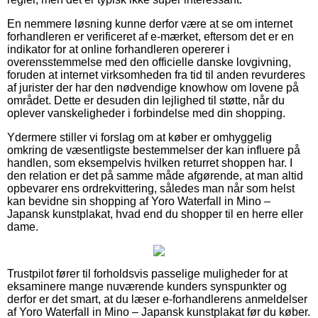
En nemmere løsning kunne derfor være at se om internet
forhandleren er verificeret af e-mærket, eftersom det er en
indikator for at online forhandleren opererer i
overensstemmelse med den officielle danske lovgivning,
foruden at internet virksomheden fra tid til anden revurderes
af jurister der har den nødvendige knowhow om lovene på
området. Dette er desuden din lejlighed til støtte, når du
oplever vanskeligheder i forbindelse med din shopping.
Ydermere stiller vi forslag om at køber er omhyggelig
omkring de væsentligste bestemmelser der kan influere på
handlen, som eksempelvis hvilken returret shoppen har. I
den relation er det på samme måde afgørende, at man altid
opbevarer ens ordrekvittering, således man når som helst
kan bevidne sin shopping af Yoro Waterfall in Mino –
Japansk kunstplakat, hvad end du shopper til en herre eller
dame.
Trustpilot fører til forholdsvis passelige muligheder for at
eksaminere mange nuværende kunders synspunkter og
derfor er det smart, at du læser e-forhandlerens anmeldelser
af Yoro Waterfall in Mino – Japansk kunstplakat før du køber.