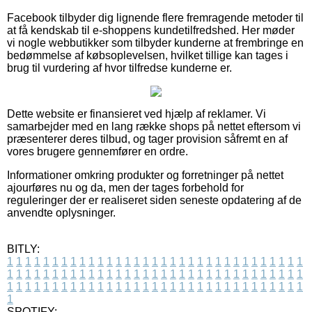
Facebook tilbyder dig lignende flere fremragende metoder til
at få kendskab til e-shoppens kundetilfredshed. Her møder
vi nogle webbutikker som tilbyder kunderne at frembringe en
bedømmelse af købsoplevelsen, hvilket tillige kan tages i
brug til vurdering af hvor tilfredse kunderne er.
Dette website er finansieret ved hjælp af reklamer. Vi
samarbejder med en lang række shops på nettet eftersom vi
præsenterer deres tilbud, og tager provision såfremt en af
vores brugere gennemfører en ordre.
Informationer omkring produkter og forretninger på nettet
ajourføres nu og da, men der tages forbehold for
reguleringer der er realiseret siden seneste opdatering af de
anvendte oplysninger.
BITLY:
1
1
1
1
1
1
1
1
1
1
1
1
1
1
1
1
1
1
1
1
1
1
1
1
1
1
1
1
1
1
1
1
1
1
1
1
1
1
1
1
1
1
1
1
1
1
1
1
1
1
1
1
1
1
1
1
1
1
1
1
1
1
1
1
1
1
1
1
1
1
1
1
1
1
1
1
1
1
1
1
1
1
1
1
1
1
1
1
1
1
1
1
1
1
1
1
1
1
1
1
SPOTIFY: