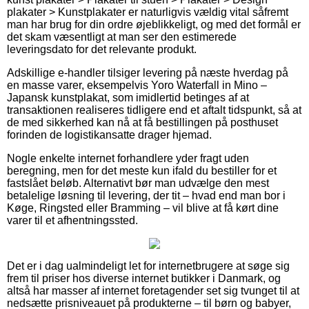
plakater > Kunstplakater er naturligvis vældig vital såfremt
man har brug for din ordre øjeblikkeligt, og med det formål er
det skam væsentligt at man ser den estimerede
leveringsdato for det relevante produkt.
Adskillige e-handler tilsiger levering på næste hverdag på
en masse varer, eksempelvis Yoro Waterfall in Mino –
Japansk kunstplakat, som imidlertid betinges af at
transaktionen realiseres tidligere end et aftalt tidspunkt, så at
de med sikkerhed kan nå at få bestillingen på posthuset
forinden de logistikansatte drager hjemad.
Nogle enkelte internet forhandlere yder fragt uden
beregning, men for det meste kun ifald du bestiller for et
fastslået beløb. Alternativt bør man udvælge den mest
betalelige løsning til levering, der tit – hvad end man bor i
Køge, Ringsted eller Bramming – vil blive at få kørt dine
varer til et afhentningssted.
Det er i dag ualmindeligt let for internetbrugere at søge sig
frem til priser hos diverse internet butikker i Danmark, og
altså har masser af internet foretagender set sig tvunget til at
nedsætte prisniveauet på produkterne – til børn og babyer,