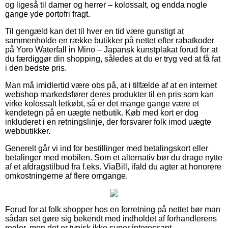
og ligeså til damer og herrer – kolossalt, og endda nogle
gange yde portofri fragt.
Til gengæld kan det til hver en tid være gunstigt at
sammenholde en række butikker på nettet efter rabatkoder
på Yoro Waterfall in Mino – Japansk kunstplakat forud for at
du færdiggør din shopping, således at du er tryg ved at få fat
i den bedste pris.
Man må imidlertid være obs på, at i tilfælde af at en internet
webshop markedsfører deres produkter til en pris som kan
virke kolossalt letkøbt, så er det mange gange være et
kendetegn på en uægte netbutik. Køb med kort er dog
inkluderet i en retningslinje, der forsvarer folk imod uægte
webbutikker.
Generelt går vi ind for bestillinger med betalingskort eller
betalinger med mobilen. Som et alternativ bør du drage nytte
af et afdragstilbud fra f.eks. ViaBill, ifald du agter at honorere
omkostningerne af flere omgange.
Forud for at folk shopper hos en forretning på nettet bør man
sådan set gøre sig bekendt med indholdet af forhandlerens
regler, men det er typisk ikke super interessant.