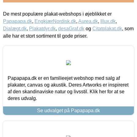
De mest populære plakat-webshops i øjeblikket er
Papapapa.dk
,
EngkjærNordisk.dk
,
Aurea.dk
,
Illux.dk
,
Dialægt.dk
,
Plakatdyr.dk
,
desaGraf.dk
og
Citatplakat.dk
, som
alle har et stort sortiment til gode priser.
Papapapa.dk er en familieejet webshop med salg af
plakater, canvas og akustik. Deres Artworks er inspireret
af den skandinaviske natur og livsstil. Klik her for at se
deres udvalg.
Se udvalget på Papapapa.dk