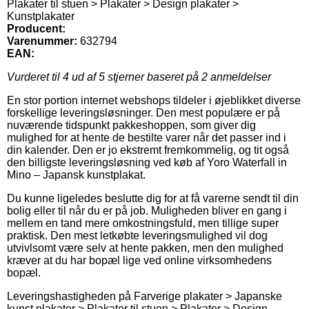
Plakater til stuen > Plakater > Design plakater >
Kunstplakater
Producent:
Varenummer:
632794
EAN:
Vurderet til
4
ud af 5 stjerner baseret på
2
anmeldelser
En stor portion internet webshops tildeler i øjeblikket diverse
forskellige leveringsløsninger. Den mest populære er på
nuværende tidspunkt pakkeshoppen, som giver dig
mulighed for at hente de bestilte varer når det passer ind i
din kalender. Den er jo ekstremt fremkommelig, og tit også
den billigste leveringsløsning ved køb af Yoro Waterfall in
Mino – Japansk kunstplakat.
Du kunne ligeledes beslutte dig for at få varerne sendt til din
bolig eller til når du er på job. Muligheden bliver en gang i
mellem en tand mere omkostningsfuld, men tillige super
praktisk. Den mest letkøbte leveringsmulighed vil dog
utvivlsomt være selv at hente pakken, men den mulighed
kræver at du har bopæl lige ved online virksomhedens
bopæl.
Leveringshastigheden på Farverige plakater > Japanske
kunst plakater > Plakater til stuen > Plakater > Design