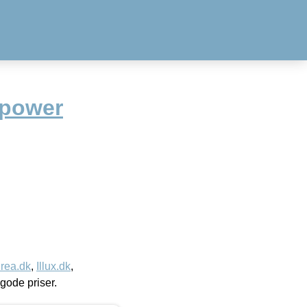
 power
rea.dk
,
Illux.dk
,
l gode priser.