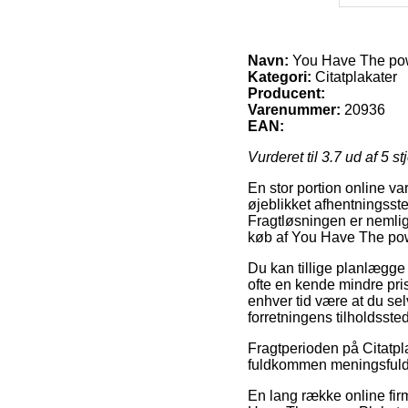
Navn:
You Have The pow
Kategori:
Citatplakater
Producent:
Varenummer:
20936
EAN:
Vurderet til
3.7
ud af 5 st
En stor portion online va
øjeblikket afhentningsste
Fragtløsningen er nemlig
køb af You Have The pow
Du kan tillige planlægge 
ofte en kende mindre pris
enhver tid være at du sel
forretningens tilholdssted
Fragtperioden på Citatpla
fuldkommen meningsfuldt 
En lang række online fir