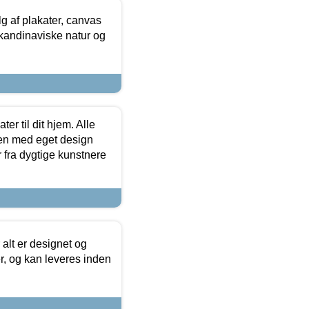
 af plakater, canvas
skandinaviske natur og
er til dit hjem. Alle
ten med eget design
r fra dygtige kunstnere
 alt er designet og
r, og kan leveres inden