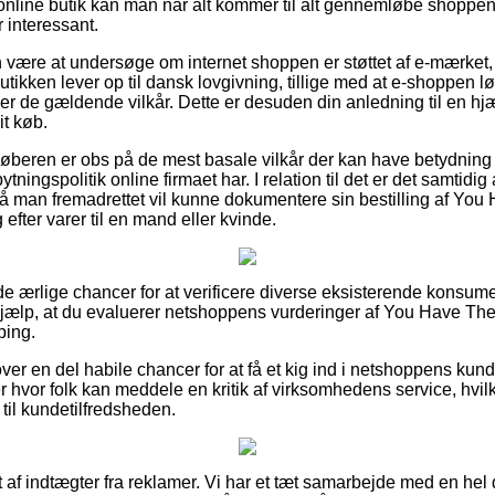
online butik kan man når alt kommer til alt gennemløbe shoppen
 interessant.
ære at undersøge om internet shoppen er støttet af e-mærket, h
butikken lever op til dansk lovgivning, tillige med at e-shoppen
er de gældende vilkår. Dette er desuden din anledning til en hjæ
it køb.
køberen er obs på de mest basale vilkår der kan have betydning f
ningspolitik online firmaet har. I relation til det er det samtidi
så man fremadrettet vil kunne dokumentere sin bestilling af Yo
efter varer til en mand eller kvinde.
de ærlige chancer for at verificere diverse eksisterende konsum
 hjælp, at du evaluerer netshoppens vurderinger af You Have The
ping.
er en del habile chancer for at få et kig ind i netshoppens kun
er hvor folk kan meddele en kritik af virksomhedens service, hvi
ng til kundetilfredsheden.
 af indtægter fra reklamer. Vi har et tæt samarbejde med en hel d