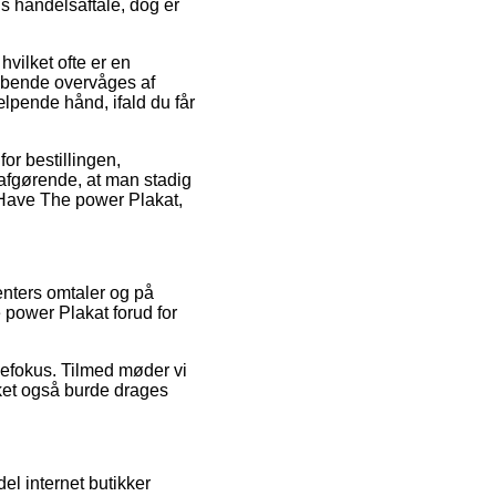
s handelsaftale, dog er
vilket ofte er en
 løbende overvåges af
lpende hånd, ifald du får
or bestillingen,
g afgørende, at man stadig
u Have The power Plakat,
enters omtaler og på
 power Plakat forud for
defokus. Tilmed møder vi
lket også burde drages
el internet butikker