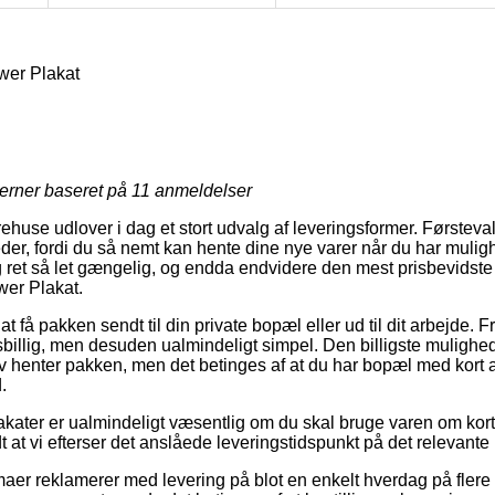
er Plakat
jerner baseret på
11
anmeldelser
rehuse udlover i dag et stort udvalg af leveringsformer. Førstev
der, fordi du så nemt kan hente dine nye varer når du har muligh
 ret så let gængelig, og endda endvidere den mest prisbevidste 
er Plakat.
at få pakken sendt til din private bopæl eller ud til dit arbejde. 
billig, men desuden ualmindeligt simpel. Den billigste mulighed fo
v henter pakken, men det betinges af at du har bopæl med kort af
.
kater er ualmindeligt væsentlig om du skal bruge varen om kort t
at vi efterser det anslåede leveringstidspunkt på det relevante 
maer reklamerer med levering på blot en enkelt hverdag på flere