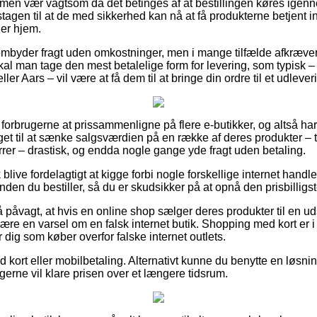
en vær vagtsom da det betinges af at bestillingen køres igenne
agen til at de med sikkerhed kan nå at få produkterne betjent 
er hjem.
embyder fragt uden omkostninger, men i mange tilfælde afkræver
kal man tage den mest betalelige form for levering, som typisk 
er Aars – vil være at få dem til at bringe din ordre til et udlever
or forbrugerne at prissammenligne på flere e-butikker, og altså har
t til at sænke salgsværdien på en række af deres produkter – t
rrer – drastisk, og endda nogle gange yde fragt uden betaling.
blive fordelagtigt at kigge forbi nogle forskellige internet handl
en du bestiller, så du er skudsikker på at opnå den prisbilligst
 påvagt, at hvis en online shop sælger deres produkter til en ud
ære en varsel om en falsk internet butik. Shopping med kort er i 
r dig som køber overfor falske internet outlets.
med kort eller mobilbetaling. Alternativt kunne du benytte en løs
du gerne vil klare prisen over et længere tidsrum.