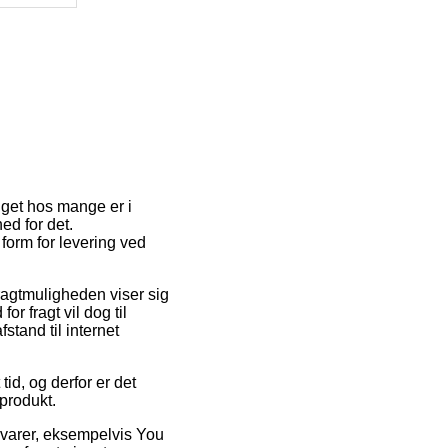
alget hos mange er i
ed for det.
form for levering ved
Fragtmuligheden viser sig
r fragt vil dog til
stand til internet
id, og derfor er det
produkt.
 varer, eksempelvis You