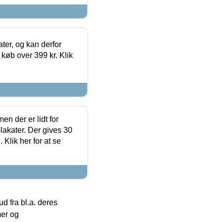
ter, og kan derfor
d køb over 399 kr. Klik
en der er lidt for
lakater. Der gives 30
Klik her for at se
 fra bl.a. deres
mer og