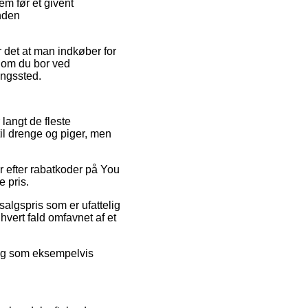
m før et givent
inden
 det at man indkøber for
– om du bor ved
ingssted.
 langt de fleste
il drenge og piger, men
er efter rabatkoder på You
e pris.
salgspris som er ufattelig
hvert fald omfavnet af et
ning som eksempelvis