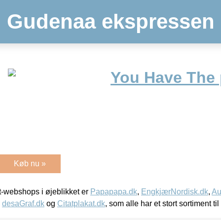
Gudenaa ekspressen
You Have The
Køb nu »
-webshops i øjeblikket er
Papapapa.dk
,
EngkjærNordisk.dk
,
Au
,
desaGraf.dk
og
Citatplakat.dk
, som alle har et stort sortiment ti