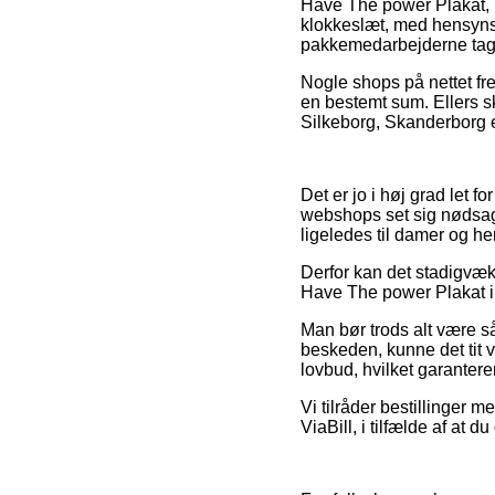
Have The power Plakat, m
klokkeslæt, med hensynst
pakkemedarbejderne tag
Nogle shops på nettet fr
en bestemt sum. Ellers s
Silkeborg, Skanderborg ell
Det er jo i høj grad let f
webshops set sig nødsage
ligeledes til damer og he
Derfor kan det stadigvæk 
Have The power Plakat ind
Man bør trods alt være så
beskeden, kunne det tit v
lovbud, hvilket garantere
Vi tilråder bestillinger 
ViaBill, i tilfælde af at 