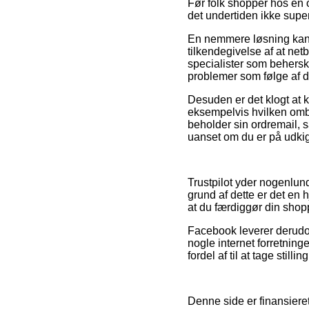
Før folk shopper hos en 
det undertiden ikke super
En nemmere løsning kan v
tilkendegivelse af at net
specialister som behersk
problemer som følge af d
Desuden er det klogt at 
eksempelvis hvilken ombyt
beholder sin ordremail, 
uanset om du er på udkig 
Trustpilot yder nogenlun
grund af dette er det en
at du færdiggør din shop
Facebook leverer derudov
nogle internet forretning
fordel af til at tage stilli
Denne side er finansieret