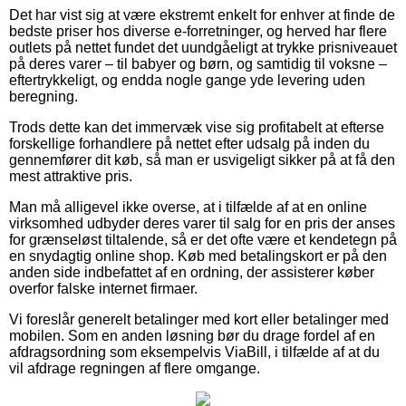
Det har vist sig at være ekstremt enkelt for enhver at finde de
bedste priser hos diverse e-forretninger, og herved har flere
outlets på nettet fundet det uundgåeligt at trykke prisniveauet
på deres varer – til babyer og børn, og samtidig til voksne –
eftertrykkeligt, og endda nogle gange yde levering uden
beregning.
Trods dette kan det immervæk vise sig profitabelt at efterse
forskellige forhandlere på nettet efter udsalg på inden du
gennemfører dit køb, så man er usvigeligt sikker på at få den
mest attraktive pris.
Man må alligevel ikke overse, at i tilfælde af at en online
virksomhed udbyder deres varer til salg for en pris der anses
for grænseløst tiltalende, så er det ofte være et kendetegn på
en snydagtig online shop. Køb med betalingskort er på den
anden side indbefattet af en ordning, der assisterer køber
overfor falske internet firmaer.
Vi foreslår generelt betalinger med kort eller betalinger med
mobilen. Som en anden løsning bør du drage fordel af en
afdragsordning som eksempelvis ViaBill, i tilfælde af at du
vil afdrage regningen af flere omgange.