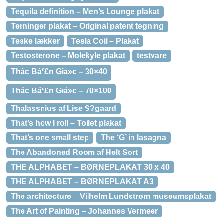
Tequila definition – Men’s Lounge plakat
Terninger plakat – Original patent tegning
Teske lækker
Tesla Coil – Plakat
Testosterone – Molekyle plakat
testvare
Thác Báº£n Giá»c – 30×40
Thác Báº£n Giá»c – 70×100
Thalassnius af Lise S?gaard
That’s how I roll – Toilet plakat
That’s one small step
The ‘G’ in lasagna
The Abandoned Room af Helt Sort
THE ALPHABET – BØRNEPLAKAT 30 x 40
THE ALPHABET – BØRNEPLAKAT A3
The architecture – Vilhelm Lundstrøm museumsplakat
The Art of Painting – Johannes Vermeer