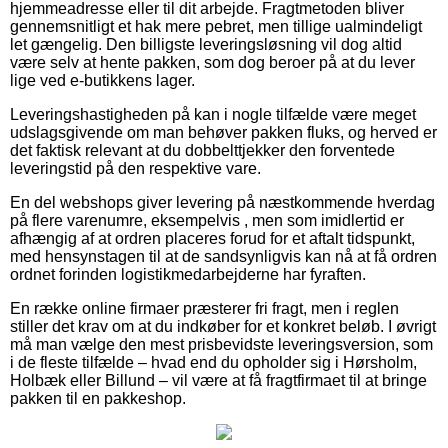
hjemmeadresse eller til dit arbejde. Fragtmetoden bliver
gennemsnitligt et hak mere pebret, men tillige ualmindeligt
let gængelig. Den billigste leveringsløsning vil dog altid
være selv at hente pakken, som dog beroer på at du lever
lige ved e-butikkens lager.
Leveringshastigheden på kan i nogle tilfælde være meget
udslagsgivende om man behøver pakken fluks, og herved er
det faktisk relevant at du dobbelttjekker den forventede
leveringstid på den respektive vare.
En del webshops giver levering på næstkommende hverdag
på flere varenumre, eksempelvis , men som imidlertid er
afhængig af at ordren placeres forud for et aftalt tidspunkt,
med hensynstagen til at de sandsynligvis kan nå at få ordren
ordnet forinden logistikmedarbejderne har fyraften.
En række online firmaer præsterer fri fragt, men i reglen
stiller det krav om at du indkøber for et konkret beløb. I øvrigt
må man vælge den mest prisbevidste leveringsversion, som
i de fleste tilfælde – hvad end du opholder sig i Hørsholm,
Holbæk eller Billund – vil være at få fragtfirmaet til at bringe
pakken til en pakkeshop.