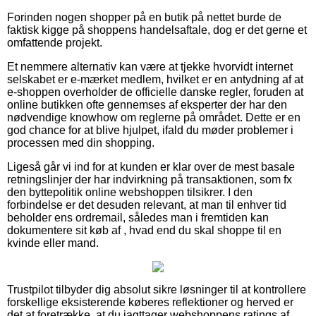
Forinden nogen shopper på en butik på nettet burde de
faktisk kigge på shoppens handelsaftale, dog er det gerne et
omfattende projekt.
Et nemmere alternativ kan være at tjekke hvorvidt internet
selskabet er e-mærket medlem, hvilket er en antydning af at
e-shoppen overholder de officielle danske regler, foruden at
online butikken ofte gennemses af eksperter der har den
nødvendige knowhow om reglerne på området. Dette er en
god chance for at blive hjulpet, ifald du møder problemer i
processen med din shopping.
Ligeså går vi ind for at kunden er klar over de mest basale
retningslinjer der har indvirkning på transaktionen, som fx
den byttepolitik online webshoppen tilsikrer. I den
forbindelse er det desuden relevant, at man til enhver tid
beholder ens ordremail, således man i fremtiden kan
dokumentere sit køb af , hvad end du skal shoppe til en
kvinde eller mand.
Trustpilot tilbyder dig absolut sikre løsninger til at kontrollere
forskellige eksisterende køberes reflektioner og herved er
det at foretrække, at du iagttager webshoppens ratings af