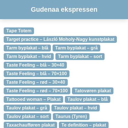
Gudenaa ekspressen
Tape Totem
Target practice – László Moholy-Nagy kunstplakat
Tarm byplakat – blå
Tarm byplakat – grå
Tarm byplakat – hvid
Tarm byplakat – sort
Taste Feeling – blå – 30×40
Taste Feeling – blå – 70×100
Taste Feeling – rød – 30×40
Taste Feeling – rød – 70×100
Tatovøren plakat
Tattooed woman – Plakat
Taulov plakat – blå
Taulov plakat – grå
Taulov plakat – hvid
Taulov plakat – sort
Taurus (Tyren)
Taxachaufføren plakat
Te definition – plakat