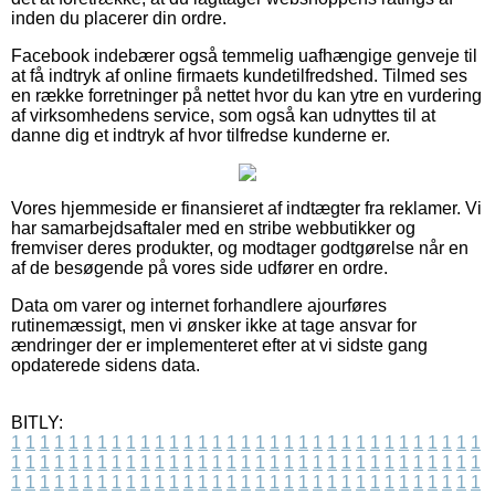
inden du placerer din ordre.
Facebook indebærer også temmelig uafhængige genveje til
at få indtryk af online firmaets kundetilfredshed. Tilmed ses
en række forretninger på nettet hvor du kan ytre en vurdering
af virksomhedens service, som også kan udnyttes til at
danne dig et indtryk af hvor tilfredse kunderne er.
Vores hjemmeside er finansieret af indtægter fra reklamer. Vi
har samarbejdsaftaler med en stribe webbutikker og
fremviser deres produkter, og modtager godtgørelse når en
af de besøgende på vores side udfører en ordre.
Data om varer og internet forhandlere ajourføres
rutinemæssigt, men vi ønsker ikke at tage ansvar for
ændringer der er implementeret efter at vi sidste gang
opdaterede sidens data.
BITLY:
1
1
1
1
1
1
1
1
1
1
1
1
1
1
1
1
1
1
1
1
1
1
1
1
1
1
1
1
1
1
1
1
1
1
1
1
1
1
1
1
1
1
1
1
1
1
1
1
1
1
1
1
1
1
1
1
1
1
1
1
1
1
1
1
1
1
1
1
1
1
1
1
1
1
1
1
1
1
1
1
1
1
1
1
1
1
1
1
1
1
1
1
1
1
1
1
1
1
1