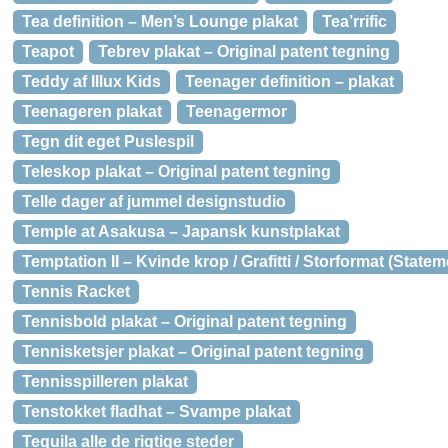
Tea definition – Men’s Lounge plakat
Tea’rrific
Teapot
Tebrev plakat – Original patent tegning
Teddy af Illux Kids
Teenager definition – plakat
Teenageren plakat
Teenagermor
Tegn dit eget Puslespil
Teleskop plakat – Original patent tegning
Telle dager af jummel designstudio
Temple at Asakusa – Japansk kunstplakat
Temptation II – Kvinde krop / Grafitti / Storformat (State
Tennis Racket
Tennisbold plakat – Original patent tegning
Tennisketsjer plakat – Original patent tegning
Tennisspilleren plakat
Tenstokket fladhat – Svampe plakat
Tequila alle de rigtige steder