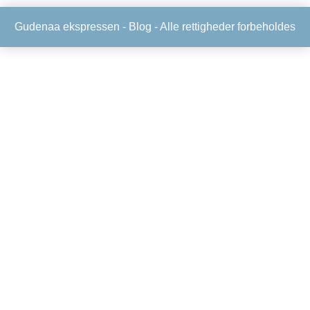
Gudenaa ekspressen -
Blog
- Alle rettigheder forbeholdes